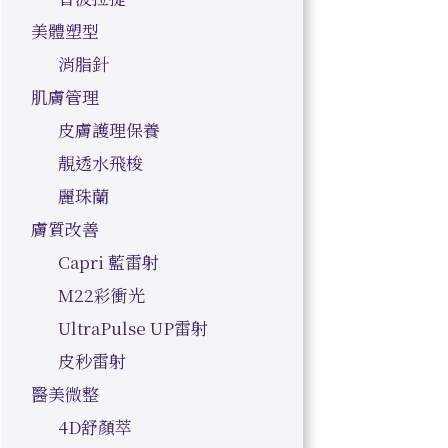
美體塑型
消脂針
肌膚管理
皮膚護理保養
靚透水飛梭
麗珠蘭
膚質改善
Capri 藍雷射
M22彩衝光
UltraPulse UP雷射
皮秒雷射
醫美微整
4D舒顏萃