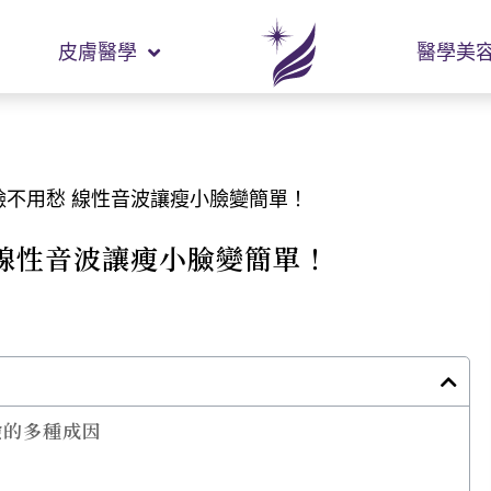
皮膚醫學
醫學美
臉不用愁 線性音波讓瘦小臉變簡單！
線性音波讓瘦小臉變簡單！
臉的多種成因