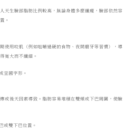
些人天生臉部脂肪比例較高，無論身體多麼纖瘦，臉部依然容
位置。
長期使用咬肌（例如咀嚼過硬的食物、夜間磨牙等習慣），導
顯得寬大而不纖細。
或呈國字形。
遺傳或後天因素導致。脂肪容易堆積在雙頰或下巴周圍，使臉
巴或雙下巴位置。