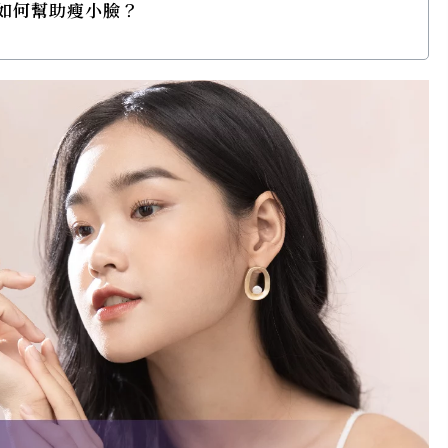
波如何幫助瘦小臉？