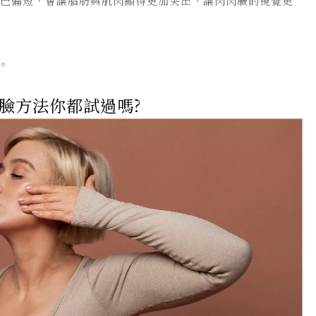
下巴偏短，會讓脂肪與肌肉顯得更加突出，讓肉肉臉的視覺更
。
臉方法你都試過嗎?