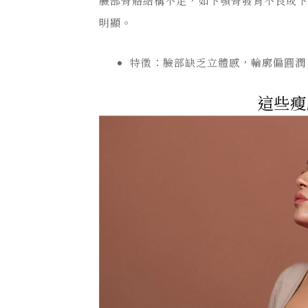
臉部骨骼結構不足，如下顎骨發育不良或
明顯。
特徵：臉部缺乏立體感，輪廓偏圓潤
這些瘦