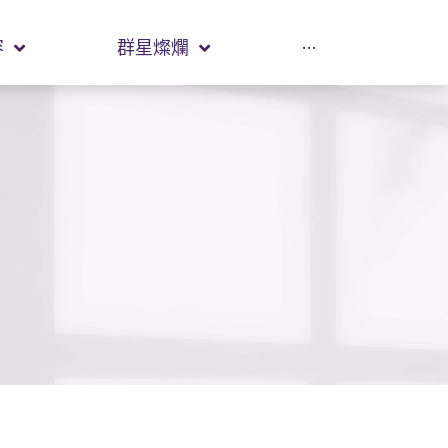
容
群星燦爛
···