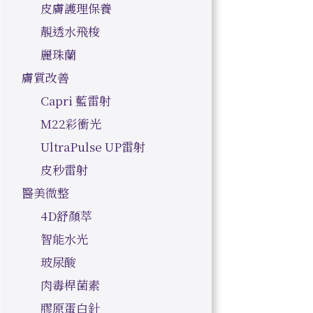
皮膚護理保養
靚透水飛梭
麗珠蘭
膚質改善
Capri 藍雷射
M22彩衝光
UltraPulse UP雷射
皮秒雷射
醫美微整
4D舒顏萃
智能水光
玻尿酸
肉毒桿菌素
膠原蛋白針