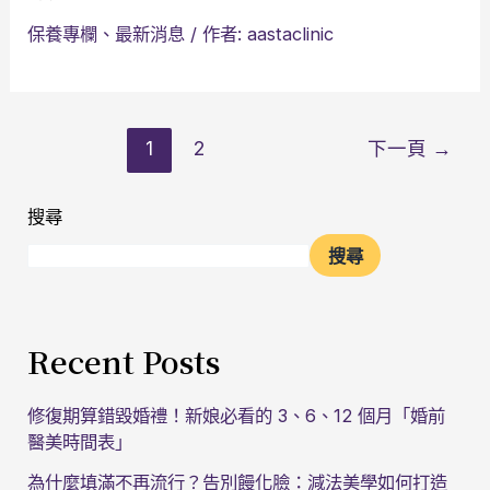
保養專欄
、
最新消息
/ 作者:
aastaclinic
1
2
下一頁
→
搜尋
搜尋
Recent Posts
修復期算錯毀婚禮！新娘必看的 3、6、12 個月「婚前
醫美時間表」
為什麼填滿不再流行？告別饅化臉：減法美學如何打造