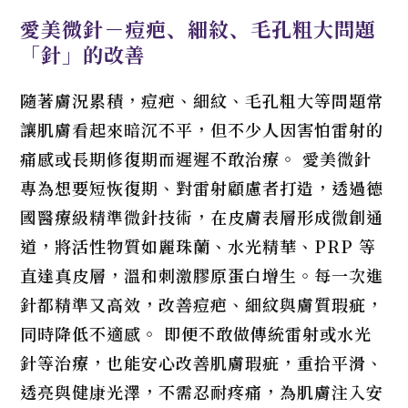
愛美微針－痘疤、細紋、毛孔粗大問題
「針」的改善
隨著膚況累積，痘疤、細紋、毛孔粗大等問題常
讓肌膚看起來暗沉不平，但不少人因害怕雷射的
痛感或長期修復期而遲遲不敢治療。 愛美微針
專為想要短恢復期、對雷射顧慮者打造，透過德
國醫療級精準微針技術，在皮膚表層形成微創通
道，將活性物質如麗珠蘭、水光精華、PRP 等
直達真皮層，溫和刺激膠原蛋白增生。每一次進
針都精準又高效，改善痘疤、細紋與膚質瑕疵，
同時降低不適感。 即便不敢做傳統雷射或水光
針等治療，也能安心改善肌膚瑕疵，重拾平滑、
透亮與健康光澤，不需忍耐疼痛，為肌膚注入安