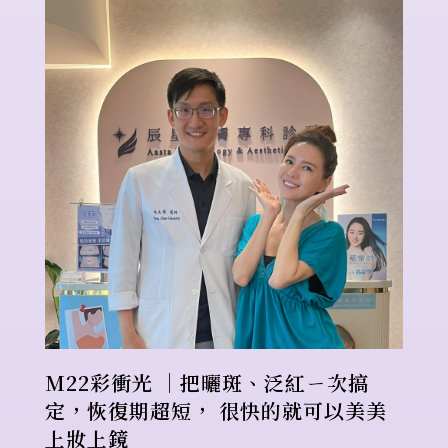
M22彩衝光 ｜把曬斑、泛紅ㄧ次搞
定，恢復期超短， 很快的就可以美美
上妝上鏡