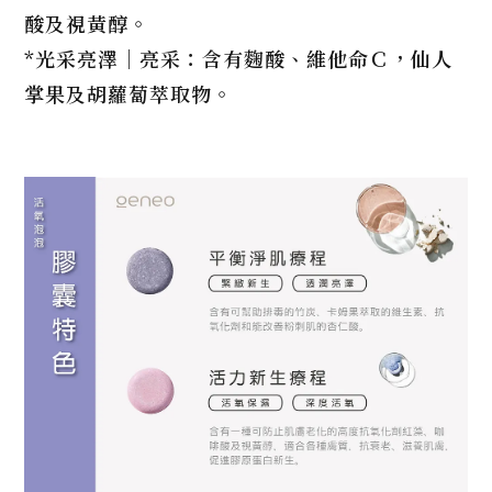
酸及視黃醇。
*光采亮澤｜亮采：含有麴酸、維他命Ｃ，仙人
掌果及胡蘿蔔萃取物。