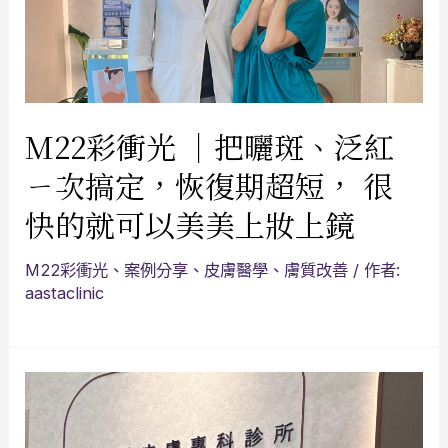
M22彩衝光 ｜把曬斑、泛紅
ㄧ次搞定，恢復期超短， 很
快的就可以美美上妝上鏡
M22彩衝光
、
案例分享
、
皮膚醫學
、
膚質改善
/ 作者:
aastaclinic