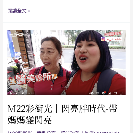
閱讀全文 »
M22彩衝光｜閃亮胖時代-帶
媽媽變閃亮