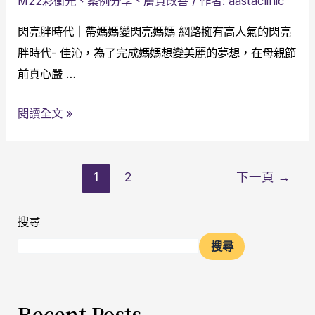
M22彩衝光
、
案例分享
、
膚質改善
/ 作者:
aastaclinic
閃亮胖時代｜帶媽媽變閃亮媽媽 網路擁有高人氣的閃亮
胖時代- 佳沁，為了完成媽媽想變美麗的夢想，在母親節
前真心嚴 …
閱讀全文 »
1
2
下一頁
→
搜尋
搜尋
Recent Posts