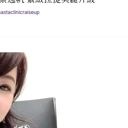
aastaclinicraiseup