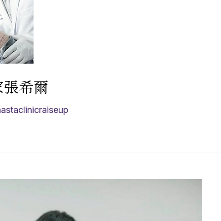
家張希爾
aastaclinicraiseup