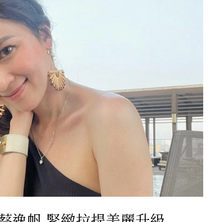
蔡逸帆 緊緻拉提美麗升級