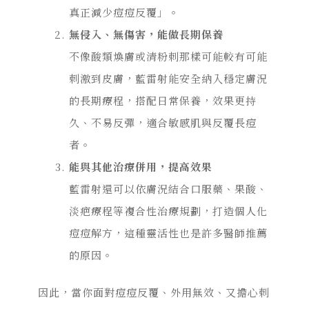
真正減少痘痘反覆」。
無侵入、無傷害，能做長期保養
不像酸類煥膚或清粉刺那樣可能較有可能
刺激到皮膚，藍雷射能安全納入穩定膚況
的長期療程，搭配日常保養，效果更持
久、不易反彈，適合敏感肌與反覆長痘
者。
能與其他治療併用，提高效果
藍雷射還可以依膚況結合口服藥、果酸、
淡疤療程等複合性治療規劃，打造個人化
痘痘解方，這種靈活性也是許多醫師推薦
的原因。
因此，當你面對痘痘反覆、外用無效、又擔心刺