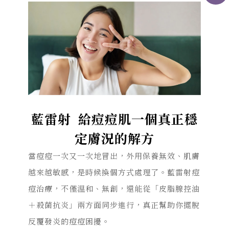
藍雷射 給痘痘肌一個真正穩
定膚況的解方
當痘痘一次又一次地冒出，外用保養無效、肌膚
越來越敏感，是時候換個方式處理了。藍雷射痘
痘治療，不僅溫和、無創，還能從「皮脂腺控油
＋殺菌抗炎」兩方面同步進行，真正幫助你擺脫
反覆發炎的痘痘困擾。