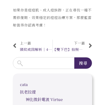
如果你是痘痘肌、成人痘族群，正在尋找一種不
需修復期、效果穩定的痘痘治療方案，那麼藍雷
射值得你認真考慮！
上一篇
下一篇
頸紋成因解析｜4大醫美療程改善、消除方式與評估說明
【雙下巴】拍照總是卡雙下巴？別急著減肥，問題可能不是胖！改善雙下巴的關鍵療程
搜尋
cata
抗老拉提
神比微針電波 Virtue