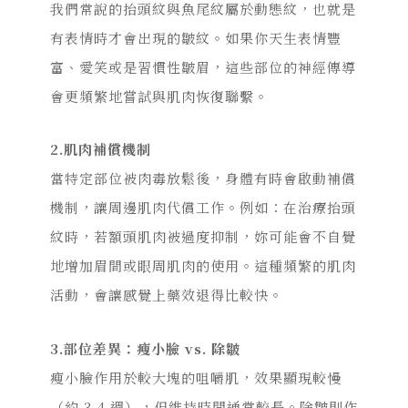
我們常說的抬頭紋與魚尾紋屬於動態紋，也就是
有表情時才會出現的皺紋。如果你天生表情豐
富、愛笑或是習慣性皺眉，這些部位的神經傳導
會更頻繁地嘗試與肌肉恢復聯繫。
2.
肌肉補償機制
當特定部位被肉毒放鬆後，身體有時會啟動補償
機制，讓周邊肌肉代償工作。例如：在治療抬頭
紋時，若額頭肌肉被過度抑制，妳可能會不自覺
地增加眉間或眼周肌肉的使用。這種頻繁的肌肉
活動，會讓感覺上藥效退得比較快。
3.
部位差異：瘦小臉 vs. 除皺
瘦小臉作用於較大塊的咀嚼肌，效果顯現較慢
（約 3-4 週），但維持時間通常較長。除皺則作