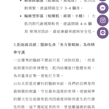
動態除皺區（抬頭紋、魚尾紋）：
肌肉活
動頻繁，建議間隔至少
3-4 個月
。
輪廓塑形區（咀嚼肌、肩頸、小腿）：
大
肌肉群代謝週期較長，建議間隔
4-6 個
月
視情況回診，最能兼顧美感與安全性。
3.
拒絕面具感：醫師化身「美力策略師」為你精
準守護
一位優秀的醫師不應該只是
「消除紋路」
，而是
能
根據你的表情慣性、肌肉結構進行整體布局，
為你量身訂製一套施打方案。
以台北辰星皮膚科的醫師來說，我們的目標是用
最精簡的劑量，守住最有溫度的表情。
透過精準
的層次定位
能避免肌肉因過度抑制而產生的代償
性紋路，
這
不僅能延長時效，更
遠離僵硬
的面具