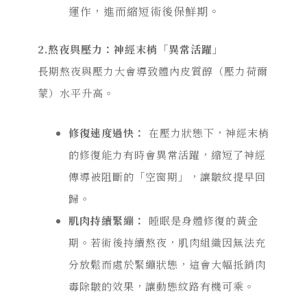
運作，進而縮短術後保鮮期。
2.
熬夜與壓力
：神經末梢「異常活躍」
長期熬夜與壓力大會導致體內皮質醇
（壓力荷爾
蒙）
水平升高。
修復速度過快：
在壓力狀態下，神經末梢
的修復能力有時會異常活躍，縮短了神經
傳導被阻斷的「空窗期」，讓皺紋提早回
歸。
肌肉持續緊繃：
睡眠是身體修復的黃金
期。若術後持續熬夜，肌肉組織因無法充
分放鬆而處於緊繃狀態，這會大幅抵銷肉
毒除皺的效果，讓動態紋路有機可乘。