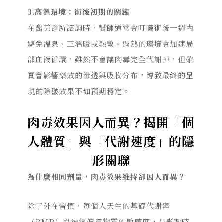
3.
高溫環境
：
術後初期的關鍵
在醫美診所諮詢時，醫師通常會叮囑術後一週內
避免溫泉、三溫暖或熱敷。過熱的環境會加速局
部血液循環，雖然不會讓肉毒完全代謝掉，但確
實會影響藥效的滲透與吸收分布，導致最終的呈
現的除皺效果不如預期穩定。
肉毒效果因人而異？揭開「個
人體質」與「代謝速度」的隱
形關聯
為什麼相同劑量，肉毒效果維持卻因人而異？
除了外在習慣，
每個人天生的基礎代謝率
（BMR）
與神經傳導物質的敏感度
，是影響時