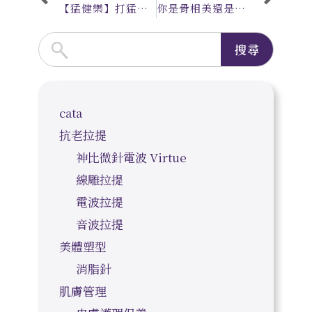
【猛健樂】打猛健樂減重必看！醫師揭密避免「頰凹」的關鍵
你是骨相美還是皮相美？醫師解析：真正影響你耐不耐老的，是臉部支撐穩定度
搜尋
cata
抗老拉提
神比微針電波 Virtue
線雕拉提
電波拉提
音波拉提
美體塑型
消脂針
肌膚管理