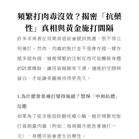
頻繁打肉毒沒效？揭密「抗藥
性」真相與黃金施打間隔
許多求美者在效果消退前會感到焦慮，恨不得立
刻補打。
然而，肉毒的施打並不是像存錢一樣存
越多越有錢，
過度頻繁的注射反而可能觸發身體
的防禦機制，讓投資報酬率下滑。
適度的空間與
留白，才能讓美麗維持得更長久。
1.
為什麼常常補打變得無感？警惕「中和抗體」
反應
如果為了追求極致
除皺或
瘦小臉，過於頻繁地施
打高劑量肉毒（例如：每兩個月就急著補打一
次），身體可能會產生抗藥性。