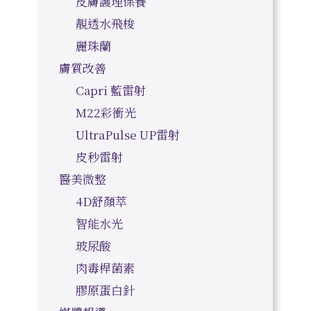
皮膚護理保養
靚透水飛梭
麗珠蘭
膚質改善
Capri 藍雷射
M22彩衝光
UltraPulse UP雷射
皮秒雷射
醫美微整
4D舒顏萃
智能水光
玻尿酸
肉毒桿菌素
膠原蛋白針