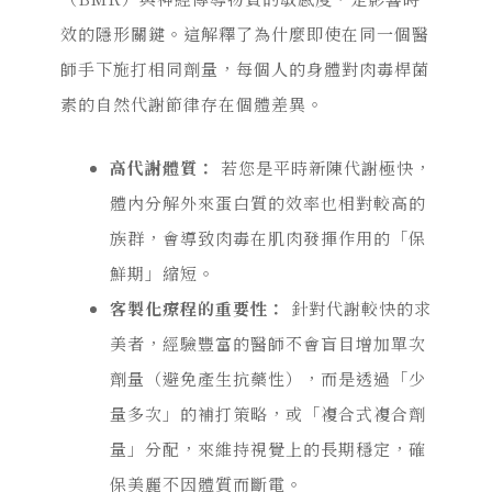
效的
隱形關鍵
。這解釋了為什麼即使在同一個醫
師手下施打相同劑量，每個人
的身體對肉毒桿菌
素的自然代謝節律存在個體差異。
高代謝體質：
若您是平時新陳代謝極快，
體內分解外來蛋白質的效率也相對較高的
族群，會導致肉毒在肌肉發揮作用的「保
鮮期」縮短。
客製化療程的重要性：
針對代謝較快的求
美者，經驗豐富的醫師不會盲目增加單次
劑量（避免產生抗藥性），而是透過「少
量多次」的補打策略，或「複合式複合劑
量」分配，來維持視覺上的長期穩定，確
保美麗不因體質而斷電。