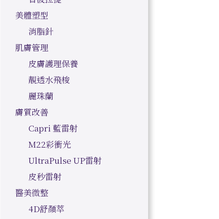
美體塑型
消脂針
肌膚管理
皮膚護理保養
靚透水飛梭
麗珠蘭
膚質改善
Capri 藍雷射
M22彩衝光
UltraPulse UP雷射
皮秒雷射
醫美微整
4D舒顏萃