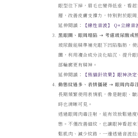
眼型往下掉，眉毛也變得低垂，看起
層，改善皮膚支撐力，特別對於眼周
延伸閱讀：
【線性音波】 Q+立線
黑眼圈、眼周塌陷 ➝ 考慮玻尿酸或
玻尿酸能精準補充眼下凹陷脂肪，使
圈，利用複合成分淡化暗沉、提升眼
部輪廓更有精神。
延伸閱讀：
【熊貓針效果】眼神決定
動態紋過多、表情僵硬 ➝ 眼周肉毒
長期頻繁使用表情肌，像是瞇眼、皺
時也清晰可見。
透過眼周肉毒注射，能有效放鬆過度
態。不僅改善細紋，也讓眼神看起來
鬆肌肉、減少紋路，一邊透過音波拉