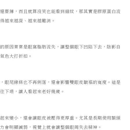
前還要薄，而且就算沒笑也能看到細紋，那其實是膠原蛋白流
變得越來越深、越來越難消。
正的原因常常是眼窩脂肪流失，讓整個眼下凹陷下去，陰影自
體氣色大打折扣。
垂，眼尾線條也不再俐落，還會影響雙眼皮皺褶的寬度。這是
會往下塌，讓人看起來老好幾歲。
看起來變小，還會讓眼皮被壓得更厚重。尤其是長期使用額頭
撐力會明顯減弱，視覺上就會讓整個眼周失去精神。