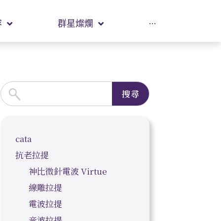
容
群星燦爛
···
搜尋
cata
抗老拉提
神比微針電波 Virtue
線雕拉提
電波拉提
音波拉提