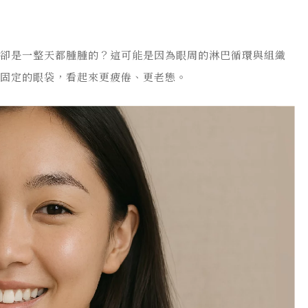
在卻是一整天都腫腫的？這可能是因為眼周的淋巴循環與組織
成固定的眼袋，看起來更疲倦、更老態。