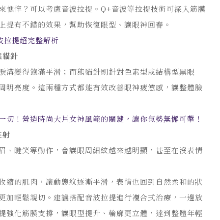
來憔悴？可以考慮音波拉提。Q+音波等拉提技術可深入筋膜
上提有不錯的效果，幫助恢復眼型、讓眼神回春。
音波拉提超完整解析
熊貓針
淚溝變得飽滿平滑；而熊貓針則針對色素型或結構型黑眼
周明亮度。這兩種方式都能有效改善眼神疲憊感，讓整體臉
一切！營造時尚大片女神風範的關鍵，讓你氣勢無懈可擊！
注射
眉、瞇笑等動作，會讓眼周細紋越來越明顯，甚至在沒表情
收縮的肌肉，讓動態紋逐漸平滑，表情也回到自然柔和的狀
更加輕鬆親切。建議搭配音波拉提進行複合式治療，一邊放
提強化筋膜支撐，讓眼型提升、輪廓更立體，達到整體年輕