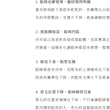
1. 眼周皮膚變薄，皺紋變得明顯
當你發現眼下摸起來乾乾的、皮膚像比以
失的早期警訊。支撐力不夠，就會讓
皺
紋
2. 黑眼圈加深、眼周凹陷
你可能以為是熬夜造成黑眼圈，但其實真
然變重。這種老化讓眼神看起來疲憊，整
3. 眼尾下垂，眼型走鐘
眼睛看起來沒神、從原本的上揚變成往下
因為皮膚彈性下降，而眼皮支撐力不足就
4. 眉毛位置下降，眼神顯得沉重
眉毛的位置若慢慢往下掉，不只會讓眼睛
肌肉撐起眼皮的人，老化時這個區域的支