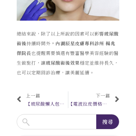
總結來說，除了以上所說的因素可以影響
玻尿酸
術後
持續時間外
，內湖辰星皮膚專科診所 楊兆
傑院長
也提醒需要慎選有豐富醫學美容經驗的醫
生做施打，讓
玻尿酸術後效果
穩定並維持長久，
也可以定期回診治療，讓美麗延續。
上一篇
下一篇
【玻尿酸懶人包】玻尿酸種類/作用原理/注意事項 本篇一次了解
【電波拉皮價格】電波拉皮價格越貴越有效果？ 微針電波價格翻轉你的認知！
搜尋