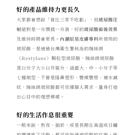
好的產品維持力更長久
大家都會想說「貨比三家不吃虧」，但
玻尿酸注
射
絕對是一分價錢一分貨，好的
玻尿酸術後效果
及維持時間會更長。
內湖辰星皮膚專科
所使用的
玻尿酸，是通過台灣衛生署核准的瑞絲朗
（Restylane）顆粒型玻尿酸，瑞絲朗玻尿酸
是以分子大小以作區分，涵蓋大、中、小分子等
七種劑型，不管是隆鼻塑形、豐頰豐唇、補水減
紋，瑞絲朗玻尿酸都可依據個人需求，量身打造
出心目中的理想模樣。
好的生活作息很重要
一般來說，熬夜、抽菸，或是長期在高溫或日曬
的環境底下活動，都可能加速玻尿酸的代謝，進