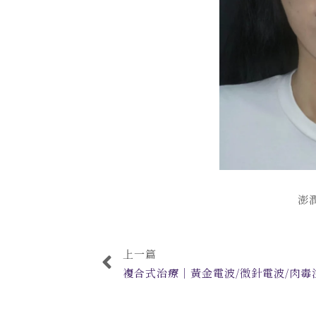
澎
上一篇
複合式治療｜黃金電波/微針電波/肉毒