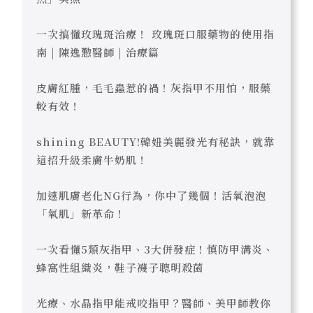
一次搞懂玫瑰斑治療！ 玫瑰斑口服藥物的使用指
南 | 陳逸懃醫師 | 治療篇
皮膚紅腫，毛毛蟲惹的禍！灰指甲不用怕，服藥
較有效！
shining BEAUTY!韓妞美麗發光有秘訣，就靠
這招升級柔膚牛奶肌！
加速肌膚老化NG行為，你中了幾個！活氧泡泡
「氧肌」新革命！
一次看懂5類灰指甲、3大併發症！慎防甲溝炎、
蜂窩性組織炎，鞋子襪子聰明殺菌
光療、水晶指甲能戒咬指甲？醫師、美甲師教你