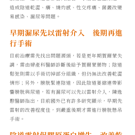
造成陰道乾澀、癢、燒灼感、性交疼痛、菌叢改變
易感染、漏尿等問題。
早期漏尿先以雷射介入 後期再進
行手術
目前治療需先找出問題源頭，若是更年期賀爾蒙失
調，需由婦產科醫師診斷後給予賀爾蒙藥物；陰道
鬆弛則需以手術切掉部分組織，但仍無法改善乾澀
情形；另外，膀胱緊連陰道，因此陰道萎縮連帶影
響膀胱與尿道，若有漏尿可以先以雷射介入，陳逸
懃醫師指出，目前國外已有許多研究顯示，早期先
雷射的改善程度佳，到嚴重後期才需進行膀胱懸吊
手術。
陰道雷射促膠原蛋白增生 改善乾