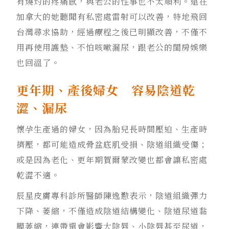
有燒灼的疼痛感，與老公的性事也不太順利。遠在
加拿大的她聽聞有私密處雷射可以改善，特地飛回
台灣尋求協助，經過療程之後已明顯改善，不僅不
用再使用護墊、不怕咳嗽漏尿，跟老公的閨房娛樂
也回溫了。
更年期、產後婦女 容易陰道乾
澀、漏尿
懷孕生產過的婦女，因為胎兒長時間壓迫、生產時
擠壓，都可能造成骨盆底肌受損、陰道組織受傷；
或是因為老化、更年期賀爾蒙改變也都會讓私密處
乾澀不適。
辰星皮膚專科診所醫師陳逸懃表示，陰道組織彈力
下降、萎縮，不僅造成陰道結構變化、陰道尿道黏
膜萎縮，連帶還會影響大陰唇、小陰唇甚至尿道，