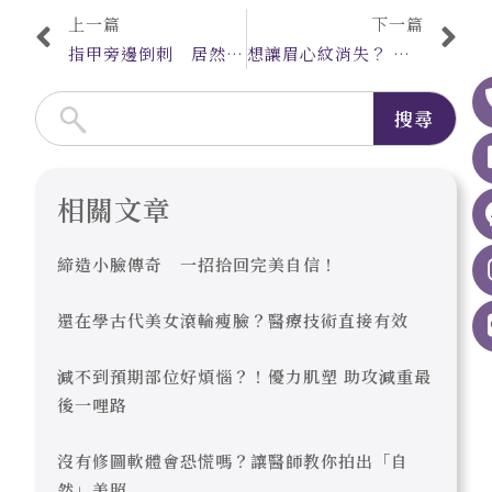
上一篇
下一篇
指甲旁邊倒刺 居然跟新冠疫情有關？
想讓眉心紋消失？ 醫師教可以「這樣做」
搜尋
相關文章
締造小臉傳奇 一招拾回完美自信！
還在學古代美女滾輪瘦臉？醫療技術直接有效
減不到預期部位好煩惱？！優力肌塑 助攻減重最
後一哩路
沒有修圖軟體會恐慌嗎？讓醫師教你拍出「自
然」美照