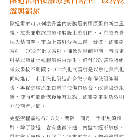
澀與漏尿
陰道雷射可以刺激骨盆內筋膜層的膠原蛋白新生重
組，拉緊並收縮尿道和膀胱上壁肌肉，可有效改善
尿失禁問題。市面上雷射分為三種：音波、銣雅鉻
雷射、CO2汽化式雷射。陳逸懃醫師說明，音波雷
射是以熱能促進膠原蛋白增生，但對於改善陰道組
織效果較不明顯；CO2汽化式雷射是以熱化與汽化
同時進行，利用汽化製造許多微小創傷使組織發
炎，再促進膠原蛋白增生使傷口癒合，改善陰道組
織，使內壁黏膜恢復原有狀態；銣雅鉻雷射功效則
介於兩者之間。
完整療程需進行3-5次，間隔一個月，手術無須麻
醉，除了陰道口會有些微不適，內壁神經不敏感，
雷射當下無感，且除了音波雷射之外，銣雅鉻雷射