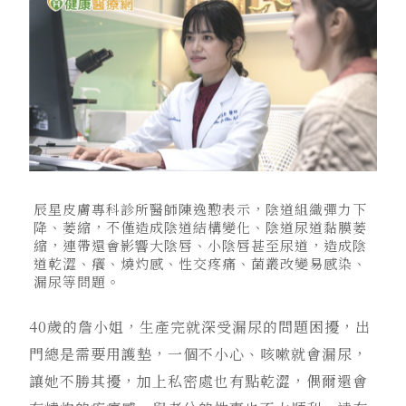
辰星皮膚專科診所醫師陳逸懃表示，陰道組織彈力下
降、萎縮，不僅造成陰道結構變化、陰道尿道黏膜萎
縮，連帶還會影響大陰唇、小陰唇甚至尿道，造成陰
道乾澀、癢、燒灼感、性交疼痛、菌叢改變易感染、
漏尿等問題。
40歲的詹小姐，生產完就深受漏尿的問題困擾，出
門總是需要用護墊，一個不小心、咳嗽就會漏尿，
讓她不勝其擾，加上私密處也有點乾澀，偶爾還會