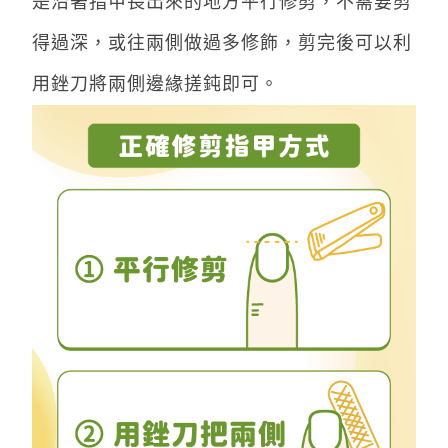
是沿著指甲長出來的地方平行修剪，不需要剪
得過深，或往兩側做過多修飾，剪完後可以利
用銼刀將兩側邊緣搓鈍即可。