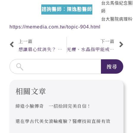
台北馬偕紀念醫
諮詢醫師：陳逸懃醫師
師
台大醫院病理科
https://memedia.com.tw/topic-904.html
上一篇
下一篇
想讓眉心紋消失？ 醫師教可以「這樣做」
光療、水晶指甲能戒咬指甲？醫師、美甲師教你選擇指甲矯正方法！
搜尋
相關文章
締造小臉傳奇 一招拾回完美自信！
還在學古代美女滾輪瘦臉？醫療技術直接有效