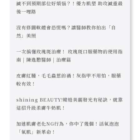
減不到預期部位好煩惱？！優力肌塑 助攻減重最
後一哩路
沒有修圖軟體會恐慌嗎？讓醫師教你拍出「自
然」美照
一次搞懂玫瑰斑治療！ 玫瑰斑口服藥物的使用指
南 | 陳逸懃醫師 | 治療篇
皮膚紅腫，毛毛蟲惹的禍！灰指甲不用怕，服藥
較有效！
shining BEAUTY!韓妞美麗發光有秘訣，就靠
這招升級柔膚牛奶肌！
加速肌膚老化NG行為，你中了幾個！活氧泡泡
「氧肌」新革命！